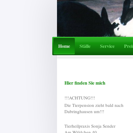
Home
Ställe
Service
Preis
Hier finden Sie mich
!!!ACHTUNG!!!
Die Tierpension zieht bald nach
Dabringhausen um!!!
Tierheilpraxis Sonja Sender
Am Wäldchen
40